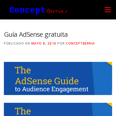
Saltar
al
Menú
contenido
INICIO
BLOG
¿QUIENES SOMOS?
Guía AdSense gratuita
PÚBLICADO EN
MAYO 8, 2016
POR
CONCEPTBERRIA